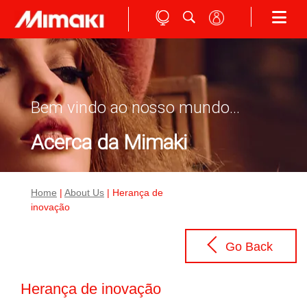
Bem vindo ao nosso mundo...
Acerca da Mimaki
Home
|
About Us
| Herança de
inovação
Go Back
Herança de inovação