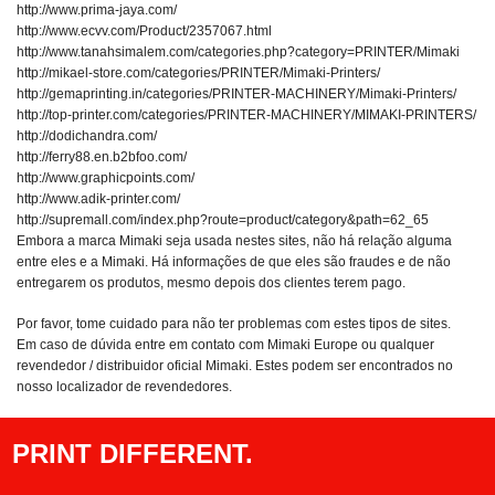
http://www.prima-jaya.com/
http://www.ecvv.com/Product/2357067.html
http://www.tanahsimalem.com/categories.php?category=PRINTER/Mimaki
http://mikael-store.com/categories/PRINTER/Mimaki-Printers/
http://gemaprinting.in/categories/PRINTER-MACHINERY/Mimaki-Printers/
http://top-printer.com/categories/PRINTER-MACHINERY/MIMAKI-PRINTERS/
http://dodichandra.com/
http://ferry88.en.b2bfoo.com/
http://www.graphicpoints.com/
http://www.adik-printer.com/
http://supremall.com/index.php?route=product/category&path=62_65
Embora a marca Mimaki seja usada nestes sites, não há relação alguma
entre eles e a Mimaki. Há informações de que eles são fraudes e de não
entregarem os produtos, mesmo depois dos clientes terem pago.
Por favor, tome cuidado para não ter problemas com estes tipos de sites.
Em caso de dúvida entre em contato com Mimaki Europe ou qualquer
revendedor / distribuidor oficial Mimaki. Estes podem ser encontrados no
nosso localizador de revendedores.
PRINT DIFFERENT.