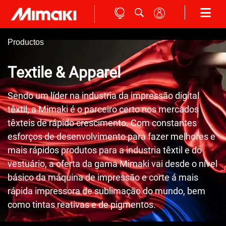
Productos
Textile & Apparel
Sendo um líder na industria da impressão digital
têxtil, a Mimaki é o parceiro certo nos mercados
têxteis de rápido crescimento. Com constantes
esforços de desenvolvimento para fazer melhores e
mais rápidos produtos para a industria têxtil e do
vestuário, a oferta da gama Mimaki vai desde o nível
básico da máquina de impressão e corte á mais
rápida impressora de sublimação do mundo, bem
como tintas reativas e de pigmentos.