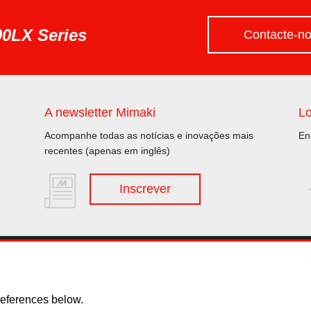
0LX Series
Contacte-n
A newsletter Mimaki
Lo
Acompanhe todas as notícias e inovações mais
En
recentes (apenas em inglês)
Inscrever
y
Política de Cookies
Direitos
EU Data Act
eferences below.