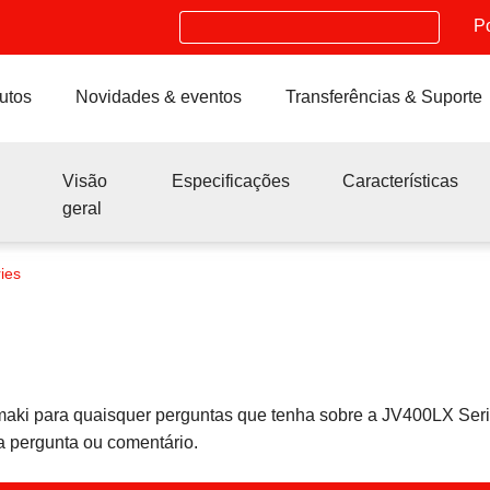
Search
P
utos
Novidades & eventos
Transferências & Suporte
Visão
Especificações
Características
geral
ies
Mimaki para quaisquer perguntas que tenha sobre a JV400LX Se
a pergunta ou comentário.