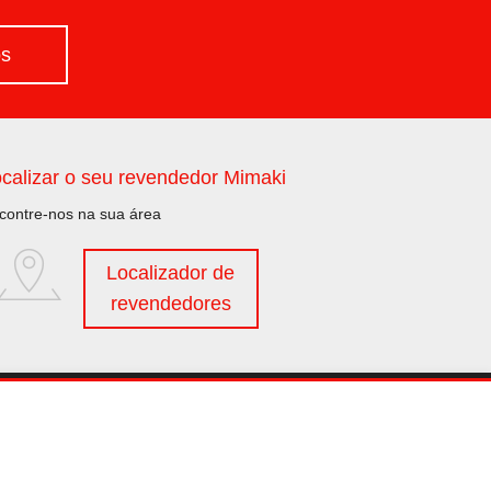
os
calizar o seu revendedor Mimaki
contre-nos na sua área
Localizador de
revendedores