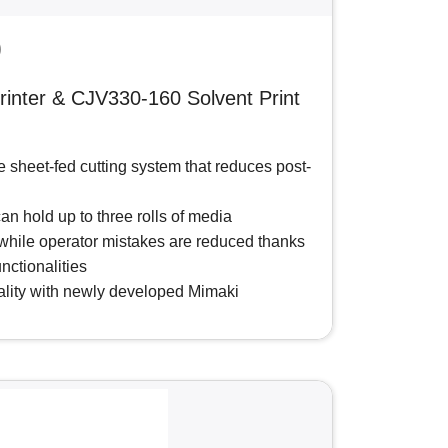
0
rinter & CJV330-160 Solvent Print
ne sheet-fed cutting system that reduces post-
n hold up to three rolls of media
while operator mistakes are reduced thanks
nctionalities
uality with newly developed Mimaki