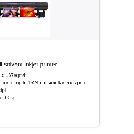
 solvent inkjet printer
p to 137sqm/h
l printer up to 1524mm simultaneous print
dpi
to 100kg