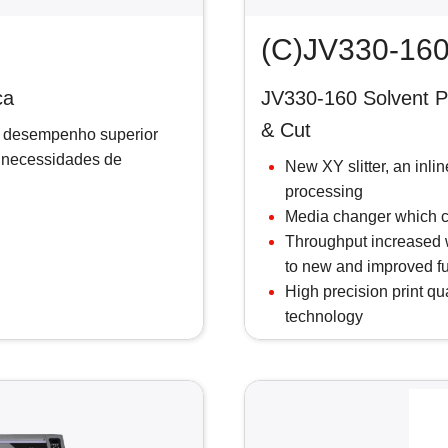
(C)JV330-16
ca
JV330-160 Solvent P
& Cut
um desempenho superior
 necessidades de
New XY slitter, an inli
processing
Media changer which ca
Throughput increased 
to new and improved fu
High precision print q
technology