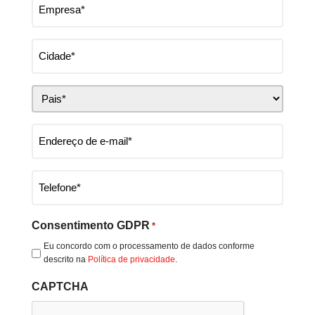
Company
name
name
*
City
*
Country
*
Email
*
Phone
number
*
Consentimento GDPR
*
Eu concordo com o processamento de dados conforme
descrito na
Política de privacidade
.
CAPTCHA